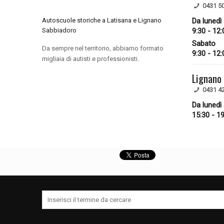
0431 5
Autoscuole storiche a Latisana e Lignano
Da lunedì
Sabbiadoro
9:30 - 12:
Sabato
Da sempre nel territorio, abbiamo formato
9:30 - 12:
migliaia di autisti e professionisti.
Lignano
0431 4
Da lunedì
15:30 - 1