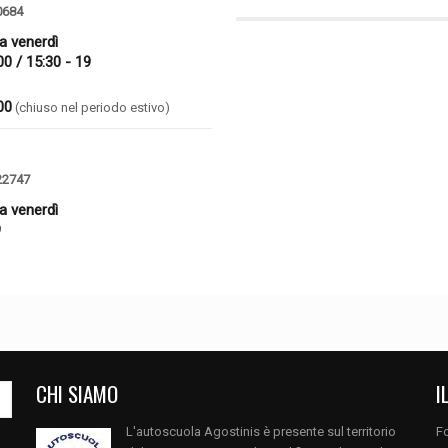
0684
 a venerdì
00 / 15:30 - 19
00
(chiuso nel periodo estivo)
22747
 a venerdì
9
CHI SIAMO
I
L'autoscuola Agostinis è presente sul territorio
Fo