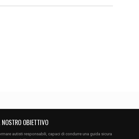
L NOSTRO OBIETTIVO
rmare autisti responsabili, capaci di condurre una guida sicura