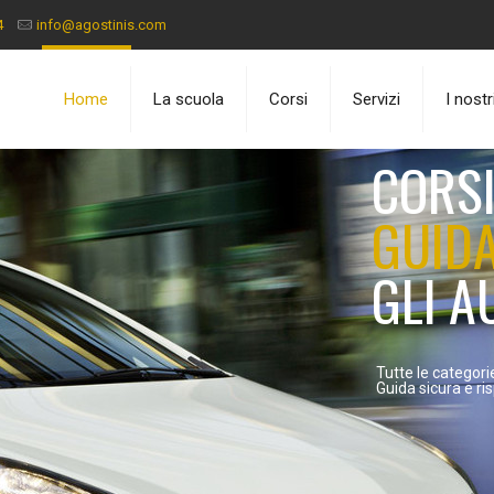
4
info@agostinis.com
Home
La scuola
Corsi
Servizi
I nost
CORSI
GUIDA
GLI A
Tutte le categorie
Guida sicura e ri