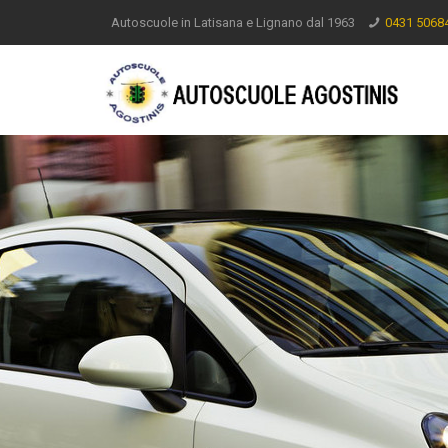
Autoscuole in Latisana e Lignano dal 1963
0431 5068