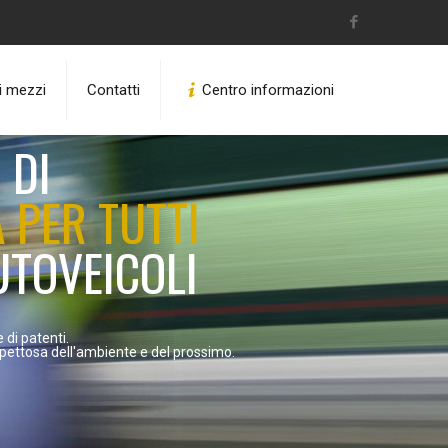
ri mezzi
Contatti
Centro informazioni
 DI
 PER TUTTI
UTOVEICOLI
 di patenti.
spettosa dell'ambiente e del prossimo.