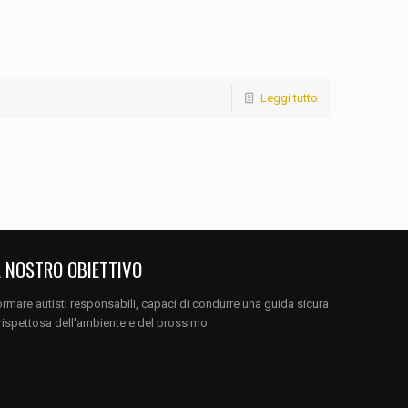
Leggi tutto
L NOSTRO OBIETTIVO
rmare autisti responsabili, capaci di condurre una guida sicura
rispettosa dell'ambiente e del prossimo.