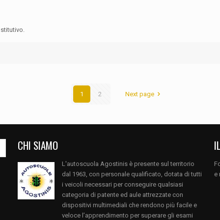
titutivo.
1
2
Next page
CHI SIAMO
I
L'autoscuola Agostinis è presente sul territorio
Fo
dal 1963, con personale qualificato, dotata di tutti
e 
i veicoli necessari per conseguire qualsiasi
categoria di patente ed aule attrezzate con
dispositivi multimediali che rendono più facile e
veloce l’apprendimento per superare gli esami