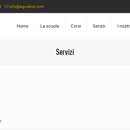
4
info@agostinis.com
Home
La scuola
Corsi
Servizi
I nost
Servizi
e.